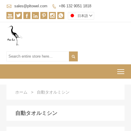

sales@pltowel.com
+86 132 9051 1818








日本語


To
ホーム
>
自動タオルミシン
自動タオルミシン