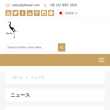

sales@pltowel.com
+86 132 9051 1818








日本語


To
ホーム
>
ニュース
ニュース