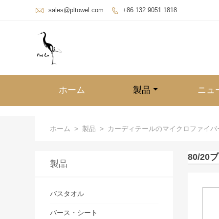

sales@pltowel.com
+86 132 9051 1818

ホーム
製品
ニュ
ホーム
>
製品
>
カーディテールのマイクロファイバ
80/2
製品
バスタオル
バース・シート