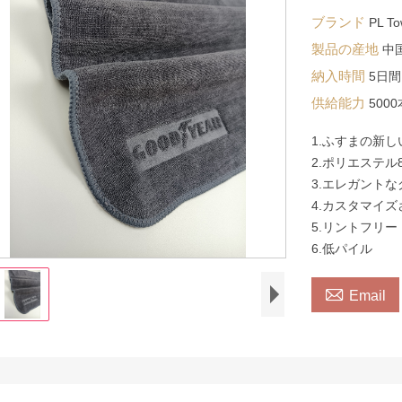
ブランド
PL To
製品の産地
中
納入時間
5日間
供給能力
5000
1.ふすまの新
2.ポリエステル
3.エレガント
4.カスタマイズ
5.リントフリー
6.低パイル

Email