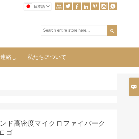







日本語


に連絡し
私たちについて

ブレンド高密度マイクロファイバーク
Dロゴ