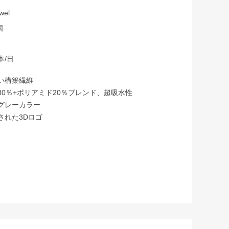
wel
国
本/日
しい構築繊維
80％+ポリアミド20％ブレンド、超吸水性
なグレーカラー
された3Dロゴ