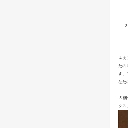
4.
たの
す、
なた
5.
クス