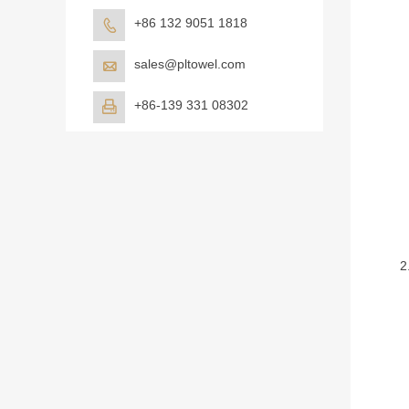
+86 132 9051 1818

sales@pltowel.com

+86-139 331 08302
