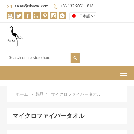

sales@pltowel.com
+86 132 9051 1818








日本語


To
ホーム
>
製品
>
マイクロファイバータオル
マイクロファイバータオル