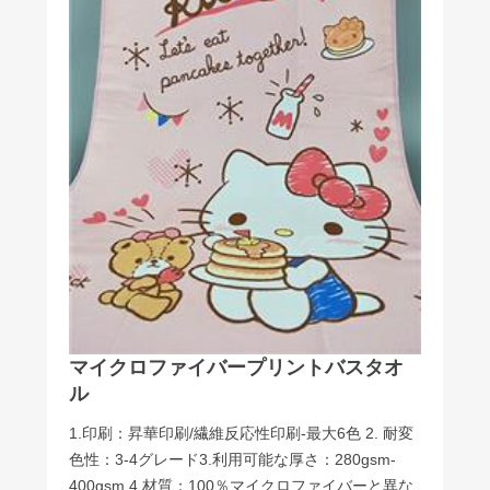
マイクロファイバープリントバスタオ
ル
1.印刷：昇華印刷/繊維反応性印刷-最大6色 2. 耐変
色性：3-4グレード3.利用可能な厚さ：280gsm-
400gsm 4.材質：100％マイクロファイバーと異な