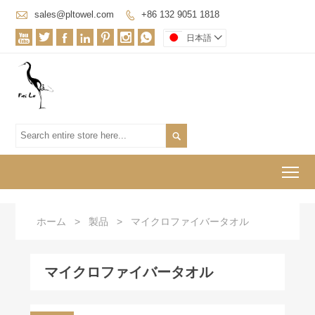

sales@pltowel.com
+86 132 9051 1818








日本語


To
ホーム
>
製品
>
マイクロファイバータオル
マイクロファイバータオル