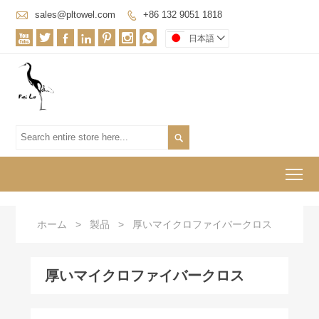

sales@pltowel.com
+86 132 9051 1818








日本語


To
ホーム
>
製品
>
厚いマイクロファイバークロス
厚いマイクロファイバークロス