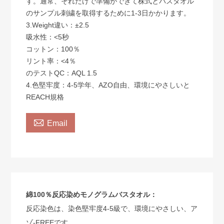
す。通常、それだけで準備ができて株式とバスタオル
のサンプル刺繍を取得するために1-3日かかります。
3.Weight違い：±2.5
吸水性：<5秒
コットン：100％
リント率：<4％
のテストQC：AQL 1.5
4.色堅牢度：4-5学年、AZO自由、環境にやさしいと
REACH規格

Email
綿100％反応染めモノグラムバスタオル：
反応染色は、染色堅牢度4-5級で、環境にやさしい、ア
ゾ-FREEです。