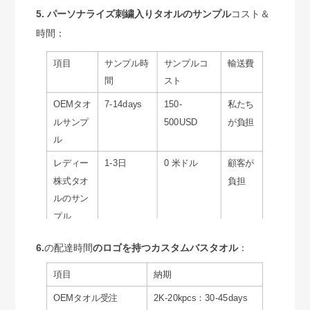
5.
パーソナライズ刺繍入りタオルのサンプル
コスト＆
時間：
項目
サンプル時
サンプルコ
輸送費
間
スト
OEMタオ
7-14days
150-
私たち
ルサンプ
500USD
が負担
ル
レディー
1-3日
0 米ドル
顧客が
株式タオ
負担
ルのサン
プル
6.
の配達時間
のロゴを持つカスタムバスタオル
：
項目
納期
OEMタオル受注
2K-20kpcs：30-45days