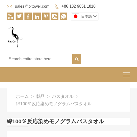

sales@pltowel.com
+86 132 9051 1818








日本語


To
ホーム
>
製品
>
バスタオル
>
綿100％反応染めモノグラムバスタオル
綿100％反応染めモノグラムバスタオル