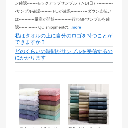
ン確認-------モックアップサンプル（7-14日）-----------
-サンプル確認-------- POが確認-------- ---ダウン支払い
は-----------量産が開始------------行わMPサンプルを確
認------ ------ QC shippmentの
...more
私はタオルの上に自分のロゴを持つことが
できますか？
どのくらいの時間がサンプルを受信するの
にかかります